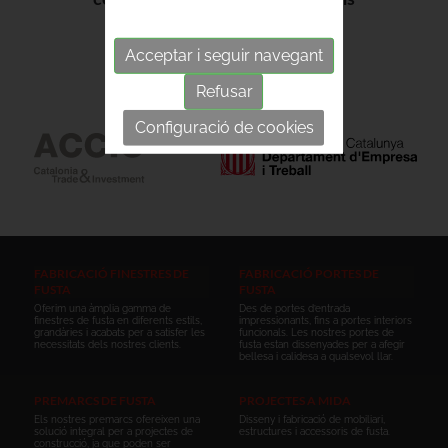
productives
Acceptar i seguir navegant
VEURE DOCUMENT
Refusar
Configuració de cookies
FABRICACIÓ FINESTRES DE
FABRICACIÓ PORTES DE
FUSTA
FUSTA
Oferim una àmplia gamma de
Des de portes d’entrada
finestres de fusta en diferents estils,
impressionants, fins a portes interiors
grandàries i acabats per a satisfer les
funcionals. Les nostres portes de
necessitats dels nostres clients.
fusta estan dissenyades per a afegir
bellesa i calidesa a qualsevol llar.
PREMARCS DE FUSTA
PROJECTES A MIDA
Els nostres premarcs ofereixen una
Disseny i fabricació de mobiliari,
solució integral per a projectes de
estructures i accessoris de fusta.
construcció, ja que poden ser